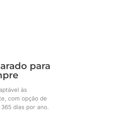
arado para
mpre
aptável às
te, com opção de
 365 dias por ano.