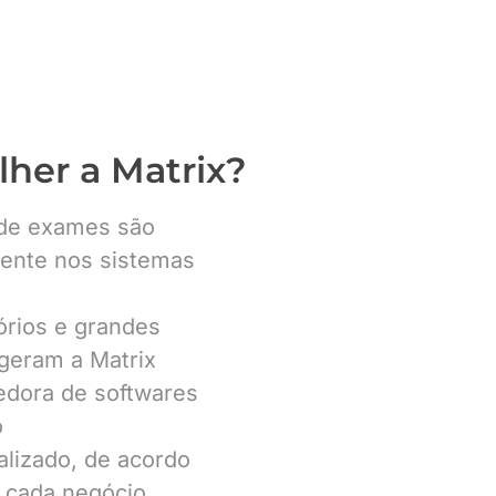
lher a Matrix?
 de exames são
ente nos sistemas
órios e grandes
egeram a Matrix
edora de softwares
o
lizado, de acordo
 cada negócio.